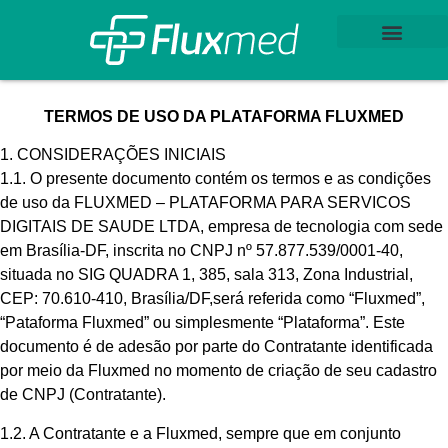
Para clínicas e consultórios
Operadoras de planos de saúde
Para pacientes
TERMOS DE USO DA PLATAFORMA FLUXMED
1. CONSIDERAÇÕES INICIAIS
1.1. O presente documento contém os termos e as condições
de uso da FLUXMED – PLATAFORMA PARA SERVICOS
DIGITAIS DE SAUDE LTDA, empresa de tecnologia com sede
em Brasília-DF, inscrita no CNPJ nº 57.877.539/0001-40,
situada no SIG QUADRA 1, 385, sala 313, Zona Industrial,
CEP: 70.610-410, Brasília/DF,
será referida como “Fluxmed”,
“Pataforma Fluxmed” ou simplesmente “Plataforma”
. Este
documento é de adesão por parte do Contratante identificada
por meio da Fluxmed no momento de criação de seu cadastro
de CNPJ (Contratante).
1.2. A Contratante e a Fluxmed, sempre que em conjunto