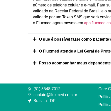
número de telefone celular e e-mail. Para 
validado na Receita Federal do Brasil, e o 
validade por um Token SMS que será enviad
o Fluxmed agora mesmo em
app.fluxmed.co
O que é possível fazer como paciente
O Fluxmed atende a Lei Geral de Pro
Posso acompanhar meus dependentes l
(61) 3548-7012
Core C
contato@fluxmed.com.br
Polític
Brasília - DF
Polític