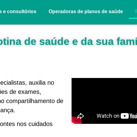
s e consultórios
Operadoras de planos de saúde
ina de saúde e da sua fam
ialistas, auxilia no
ções de exames,
 no compartilhamento de
rança.
zontes nos cuidados