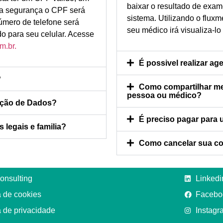
baixar o resultado de exame
sua segurança o CPF será
sistema. Utilizando o flux
número de telefone será
seu médico irá visualiza-lo
o para seu celular. Acesse
m.br.
É possivel realizar a
?
Como compartilhar meu
pessoa ou médico?
teção de Dados?
É preciso pagar para u
egais e familia?
Como cancelar sua co
onsulting
Linkedi
a de cookies
Facebo
a de privacidade
Instagr